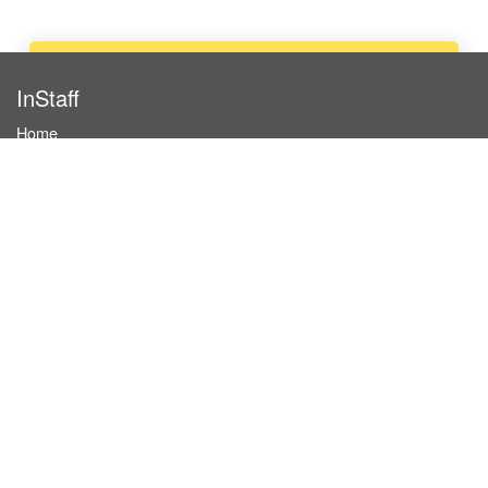
Apply now
InStaff
Home
About InStaff
Career
Imprint
Terms & conditions
Privacy policy
Login
InStaff on Facebook
For businesses
Book hostesses / event staff
How it works
Costs & benefits
Hostesses in Germany
Search hostesses