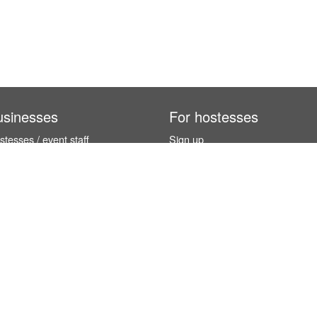
usinesses
For hostesses
tesses / event staff
Sign up
orks
How it works
benefits
Exhibition calendar
es in Germany
How to become a hostess
hostesses