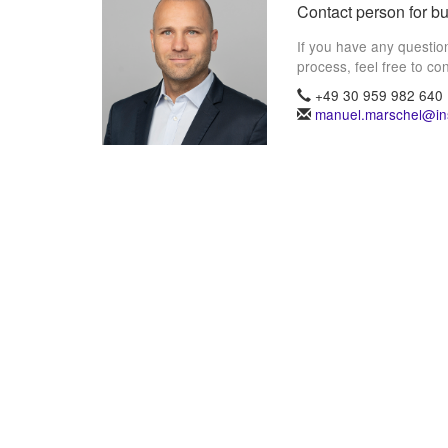
Contact person for b
If you have any questio
process, feel free to con
+49 30 959 982 640
manuel.marschel@ins