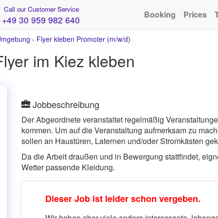
Call our Customer Service
Booking
Prices
+49 30 959 982 640
 Umgebung
›
Flyer kleben Promoter (m/w/d)
lyer im Kiez kleben
Jobbeschreibung
Der Abgeordnete veranstaltet regelmäßig Veranstaltunge
kommen. Um auf die Veranstaltung aufmerksam zu machen,
sollen an Haustüren, Laternen und/oder Stromkästen ge
Da die Arbeit draußen und in Bewergung stattfindet, eig
Wetter passende Kleidung.
Dieser Job ist leider schon vergeben.
Wir haben aber viele andere interessante Jobangeb