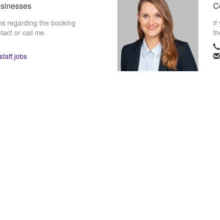
usinesses
Co
ns regarding the booking
If
tact or call me.
th
taff.jobs