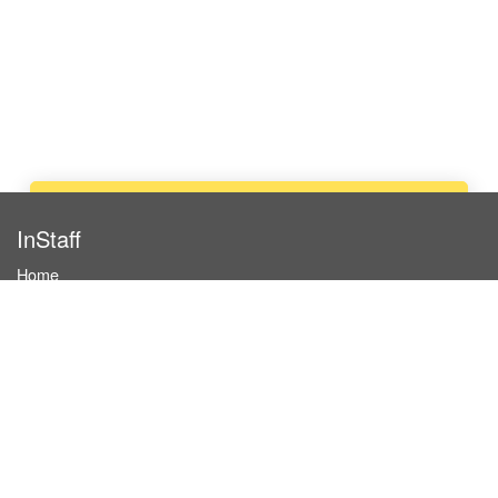
Apply now
InStaff
Home
About InStaff
Career
Imprint
Terms & conditions
Privacy policy
Login
InStaff on Facebook
For businesses