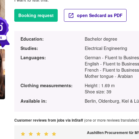
Booking request
open Sedcard as PDF
+
0
Education:
Bachelor degree
Studies:
Electrical Engineering
Languages:
German - Fluent to Busines
English - Fluent to Business
French - Fluent to Business
Mother tongue - Arabian
Clothing measurements:
Height : 1.69 m
Shoe size: 39
Available in:
Berlin, Oldenburg, Kiel & L
Customer reviews from jobs via InStaff
(one or more reviews translated
Aushilfen Procurement für 