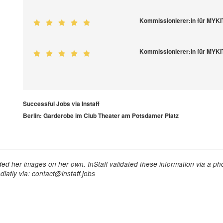
Kommissionierer:in für MYK
Kommissionierer:in für MYK
Successful Jobs via Instaff
Berlin: Garderobe im Club Theater am Potsdamer Platz
ed her images on her own. InStaff validated these information via a pho
iatly via: contact@instaff.jobs