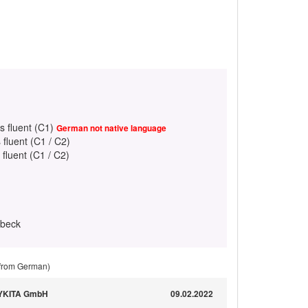
s fluent (C1)
German not native language
 fluent (C1 / C2)
 fluent (C1 / C2)
übeck
 from German)
MYKITA GmbH
09.02.2022