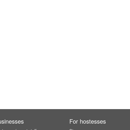
usinesses
For hostesses