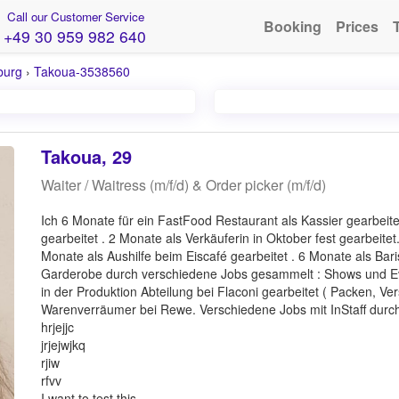
Call our Customer Service
Booking
Prices
+49 30 959 982 640
burg
›
Takoua-3538560
Takoua, 29
Waiter / Waitress (m/f/d) & Order picker (m/f/d)
Ich 6 Monate für ein FastFood Restaurant als Kassier gearbeite
gearbeitet . 2 Monate als Verkäuferin in Oktober fest gearbeitet
Monate als Aushilfe beim Eiscafé gearbeitet . 6 Monate als Bari
Garderobe durch verschiedene Jobs gesammelt : Shows und Ev
in der Produktion Abteilung bei Flaconi gearbeitet ( Packen, Ve
Warenverräumer bei Rewe. Verschiedene Jobs mit InStaff durch
hrjejjc
jrjejwjkq
rjiw
rfvv
I want to test this.