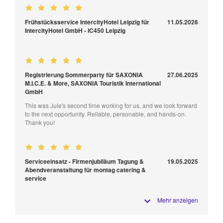
Frühstücksservice IntercityHotel Leipzig für
11.05.2026
IntercityHotel GmbH - IC450 Leipzig
Registrierung Sommerparty für SAXONIA
27.06.2025
M.I.C.E. & More, SAXONIA Touristik International
GmbH
This was Jule's second time working for us, and we look forward
to the next opportunity. Reliable, personable, and hands-on.
Thank you!
Serviceeinsatz - Firmenjubiläum Tagung &
19.05.2025
Abendveranstaltung für montag catering &
service
Mehr anzeigen