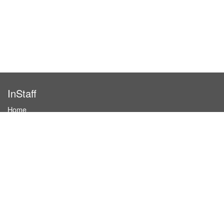
InStaff
Home
About InStaff
Career
Imprint
Terms & conditions
Privacy policy
Login
InStaff on Facebook
For businesses
Book hostesses / event staff