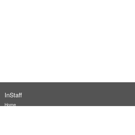
InStaff
Home
About InStaff
Career
Imprint
Terms & conditions
Privacy policy