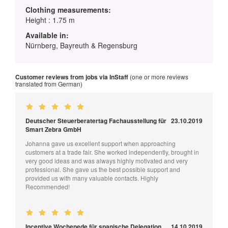
Clothing measurements:
Height : 1.75 m
Available in:
Nürnberg, Bayreuth & Regensburg
Customer reviews from jobs via InStaff
(one or more reviews
translated from German)
Deutscher Steuerberatertag Fachausstellung für
23.10.2019
Smart Zebra GmbH
Johanna gave us excellent support when approaching
customers at a trade fair. She worked independently, brought in
very good ideas and was always highly motivated and very
professional. She gave us the best possible support and
provided us with many valuable contacts. Highly
Recommended!
Incentive Wochenede für spanische Delegation
14.10.2019