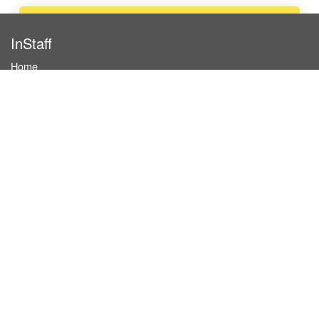
Apply now
InStaff
Home
About InStaff
Career
Imprint
Terms & conditions
Privacy policy
Login
InStaff on Facebook
For businesses
Book hostesses / event staff
How it works
Costs & benefits
Hostesses in Germany
Search hostesses