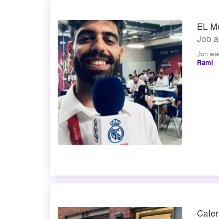
EL Me
Job a
„Ich wa
Rami
Cater