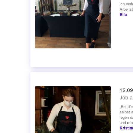
ich ein
Arbeits
Ella
12.09
Job a
„Bei di
selbst 
legen d
und mix
Kristin