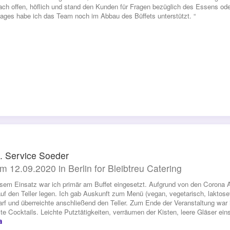
fach offen, höflich und stand den Kunden für Fragen bezüglich des Essens od
tages habe ich das Team noch im Abbau des Büffets unterstützt. “
. Service Soeder
m 12.09.2020 in Berlin for Bleibtreu Catering
esem Einsatz war ich primär am Buffet eingesetzt. Aufgrund von den Corona A
auf den Teller legen. Ich gab Auskunft zum Menü (vegan, vegetarisch, laktosefr
arf und überreichte anschließend den Teller. Zum Ende der Veranstaltung war 
te Cocktails. Leichte Putztätigkeiten, verräumen der Kisten, leere Gläser e
a