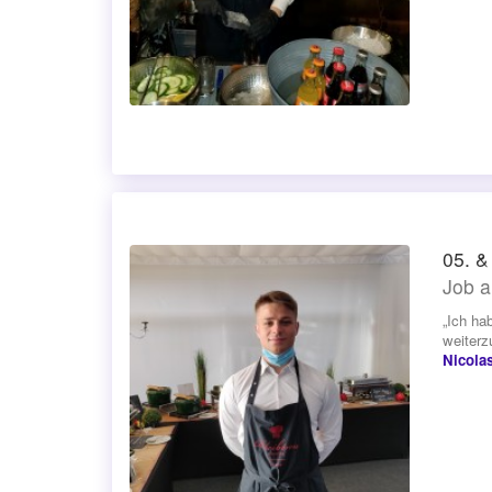
05. &
Job a
„Ich ha
weiterz
Nicola