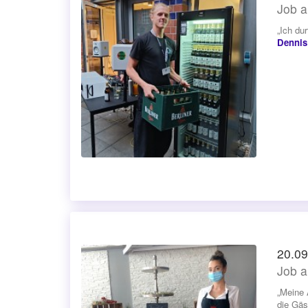
Job a
„Ich du
Dennis
20.09
Job a
„Meine 
die Gäs