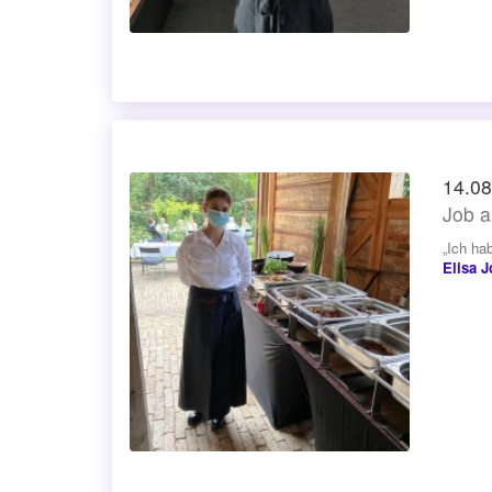
14.08
Job a
„Ich ha
Elisa 