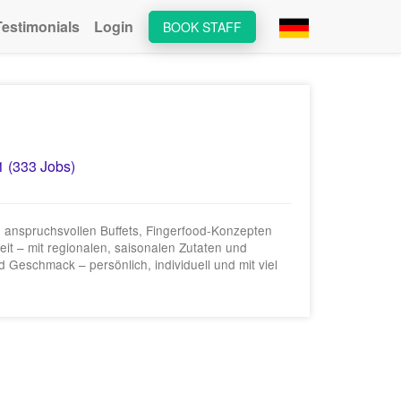
Testimonials
Login
BOOK STAFF
1 (333 Jobs)
ch anspruchsvollen Buffets, Fingerfood‑Konzepten
keit – mit regionalen, saisonalen Zutaten und
d Geschmack – persönlich, individuell und mit viel