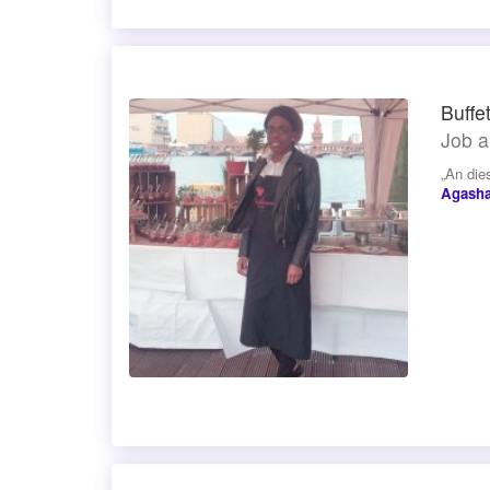
Buffe
Job a
„An die
Agash