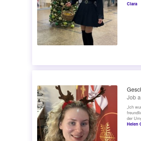
Clara
Gesc
Job a
„Ich wu
freundl
der Umg
Helen C