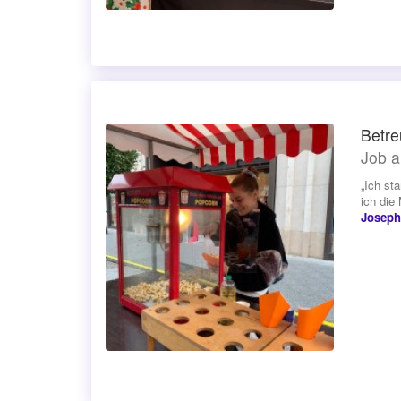
Betr
Job a
„Ich st
ich die
Joseph