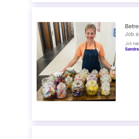
Betr
Job a
„Ich ha
Sandra