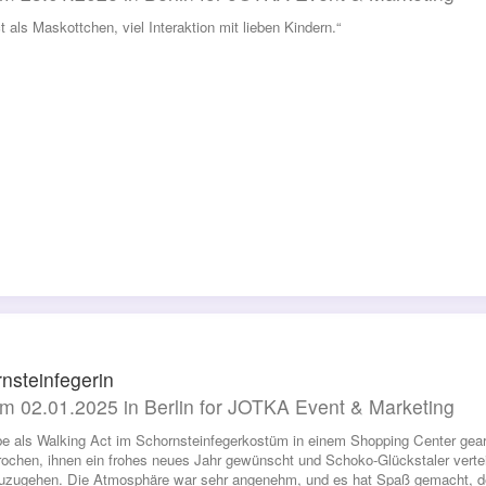
t als Maskottchen, viel Interaktion mit lieben Kindern.“
nsteinfegerin
m 02.01.2025 in Berlin for JOTKA Event & Marketing
be als Walking Act im Schornsteinfegerkostüm in einem Shopping Center gear
ochen, ihnen ein frohes neues Jahr gewünscht und Schoko-Glückstaler verteilt
uzugehen. Die Atmosphäre war sehr angenehm, und es hat Spaß gemacht, de