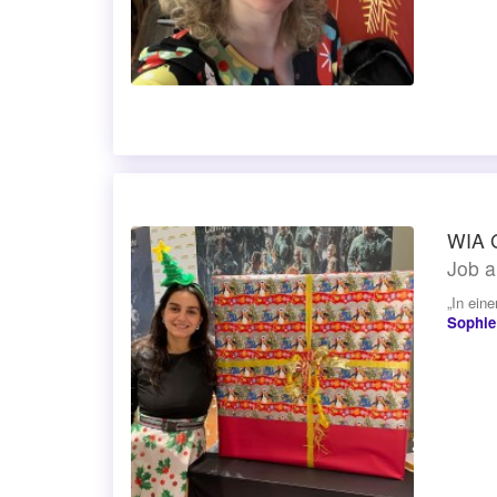
WIA 
Job a
„In ein
Sophie