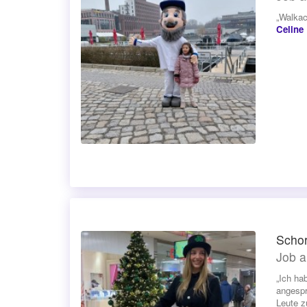
„Walkac
Celine
Schor
Job a
„Ich ha
angespr
Leute z