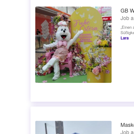
GB Wa
Job a
„Einen 
Süßigke
Lara
Masko
Job a