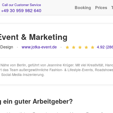
Call our Customer Service
Booking
Prices
+49 30 959 982 640
vent & Marketing
 Design
www.jotka-event.de
4.92 (28
 Nähe von Berlin, geführt von Jeannine Krüger. Mit viel Kreativität, H
piert das Team außergewöhnliche Fashion‑ & Lifestyle‑Events, Roadshows
d Social-Media-Inszenierung.
 ein guter Arbeitgeber?