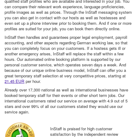
qualified staff profiles who are available and interested in your job. You
can compare their relevant work experience, language proficiencies,
profile images as well as prices. Through the InStaff messaging system
you can also get in contact with our hosts as well as hostesses and
even set up a phone interview prior to booking them. And if one or more
profiles are suited for your job, you can book them directly online.
InStaff then handles and guarantees proper legal employment, payroll
accounting, and other aspects regarding German working law, so that
you can completely focus on your customers. If a hostess gets ill or
another emergency arises, InStaff will replace the staff within a few
hours. Our automated online booking platform is supported by our
personal customer service, which operates seven days a week. And
because of our unique online business model, InStaff can offer you a
great temporary staff selection at very competitive prices, starting at
21.45 EUR
per hour.
Already over 17,300 national as well as international businesses have
booked temporary staff for their events or other short term jobs. Our
international customers rated our service on average with 4.9 out of 5
stars and over 99% of all our customers stated they would use our
service again.
InStaff is praised for high customer
satisfaction by the independent review