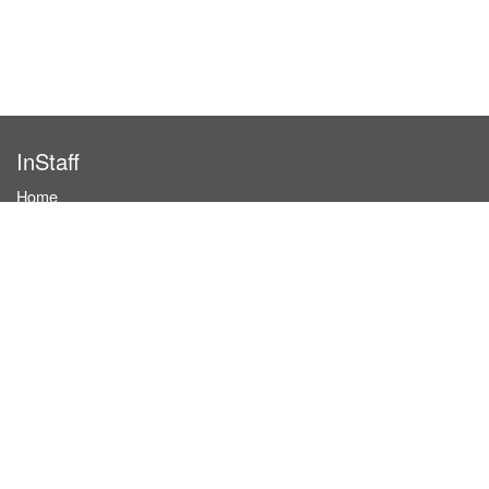
InStaff
Home
About InStaff
Career
Imprint
Terms & conditions
Privacy policy
Login
InStaff on Facebook
For businesses
Book hostesses / event staff
How it works
Costs & benefits