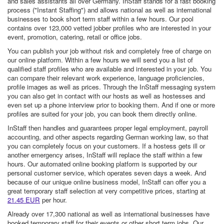
and sales assistants all over Germany. InStaff stands for a fast booking
process ("Instant Staffing") and allows national as well as international
businesses to book short term staff within a few hours. Our pool
contains over 123,000 vetted jobber profiles who are interested in your
event, promotion, catering, retail or office jobs.
You can publish your job without risk and completely free of charge on
our online platform. Within a few hours we will send you a list of
qualified staff profiles who are available and interested in your job. You
can compare their relevant work experience, language proficiencies,
profile images as well as prices. Through the InStaff messaging system
you can also get in contact with our hosts as well as hostesses and
even set up a phone interview prior to booking them. And if one or more
profiles are suited for your job, you can book them directly online.
InStaff then handles and guarantees proper legal employment, payroll
accounting, and other aspects regarding German working law, so that
you can completely focus on your customers. If a hostess gets ill or
another emergency arises, InStaff will replace the staff within a few
hours. Our automated online booking platform is supported by our
personal customer service, which operates seven days a week. And
because of our unique online business model, InStaff can offer you a
great temporary staff selection at very competitive prices, starting at
21.45 EUR
per hour.
Already over 17,300 national as well as international businesses have
booked temporary staff for their events or other short term jobs. Our