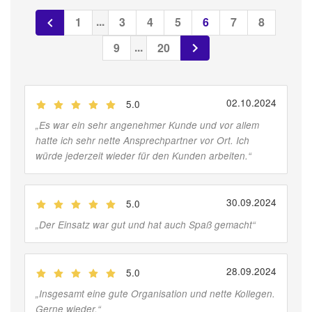
...
1
3
4
5
6
7
8
...
9
20
02.10.2024
5.0
(
Jobber
)
„
Es war ein sehr angenehmer Kunde und vor allem
hatte ich sehr nette Ansprechpartner vor Ort. Ich
würde jederzeit wieder für den Kunden arbeiten.
“
30.09.2024
5.0
(
Jobber
)
„
Der Einsatz war gut und hat auch Spaß gemacht
“
28.09.2024
5.0
(
Jobber
)
„
Insgesamt eine gute Organisation und nette Kollegen.
Gerne wieder.
“