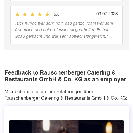
03.07.2023
5.0
(
Jobber
)
„
Der Kunde war sehr nett, das ganze Team war sehr
freundlich und hat professionell gearbeitet. Es hat
Spaß gemacht und war sehr abwechslungsreich.
“
Feedback to Rauschenberger Catering &
Restaurants GmbH & Co. KG as an employer
Mitarbeitende teilen Ihre Erfahrungen über
Rauschenberger Catering & Restaurants GmbH & Co. KG: