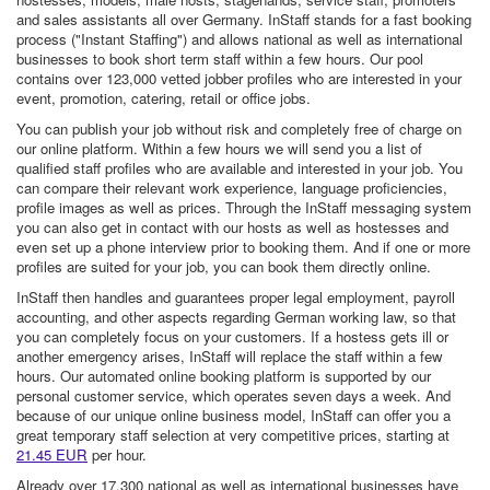
and sales assistants all over Germany. InStaff stands for a fast booking
process ("Instant Staffing") and allows national as well as international
businesses to book short term staff within a few hours. Our pool
contains over 123,000 vetted jobber profiles who are interested in your
event, promotion, catering, retail or office jobs.
You can publish your job without risk and completely free of charge on
our online platform. Within a few hours we will send you a list of
qualified staff profiles who are available and interested in your job. You
can compare their relevant work experience, language proficiencies,
profile images as well as prices. Through the InStaff messaging system
you can also get in contact with our hosts as well as hostesses and
even set up a phone interview prior to booking them. And if one or more
profiles are suited for your job, you can book them directly online.
InStaff then handles and guarantees proper legal employment, payroll
accounting, and other aspects regarding German working law, so that
you can completely focus on your customers. If a hostess gets ill or
another emergency arises, InStaff will replace the staff within a few
hours. Our automated online booking platform is supported by our
personal customer service, which operates seven days a week. And
because of our unique online business model, InStaff can offer you a
great temporary staff selection at very competitive prices, starting at
21.45 EUR
per hour.
Already over 17,300 national as well as international businesses have