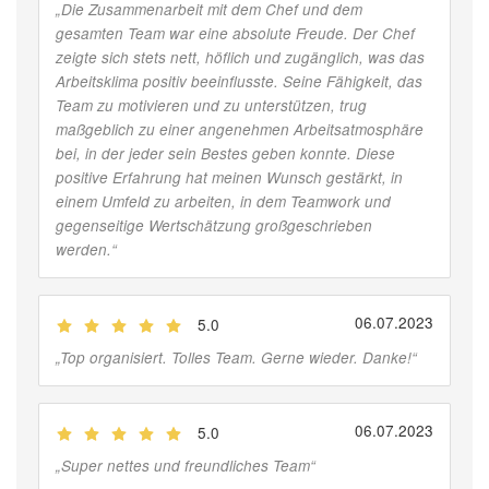
„
Die Zusammenarbeit mit dem Chef und dem
gesamten Team war eine absolute Freude. Der Chef
zeigte sich stets nett, höflich und zugänglich, was das
Arbeitsklima positiv beeinflusste. Seine Fähigkeit, das
Team zu motivieren und zu unterstützen, trug
maßgeblich zu einer angenehmen Arbeitsatmosphäre
bei, in der jeder sein Bestes geben konnte. Diese
positive Erfahrung hat meinen Wunsch gestärkt, in
einem Umfeld zu arbeiten, in dem Teamwork und
gegenseitige Wertschätzung großgeschrieben
werden.
“
06.07.2023
5.0
(
Jobber
)
„
Top organisiert. Tolles Team. Gerne wieder. Danke!
“
06.07.2023
5.0
(
Jobber
)
„
Super nettes und freundliches Team
“