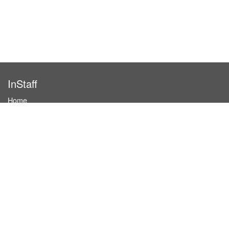
InStaff
Home
About InStaff
Career
Imprint
Terms & conditions
Privacy policy
Login
InStaff on Facebook
For businesses
Book hostesses / event staff
How it works