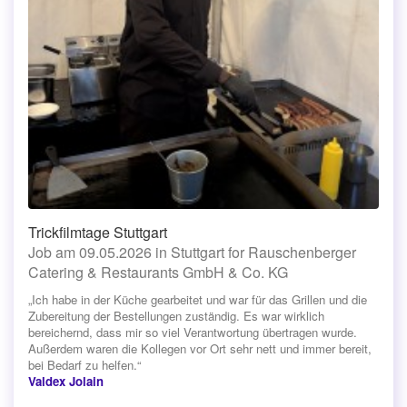
Trickfilmtage Stuttgart
Job am 09.05.2026 in Stuttgart for Rauschenberger
Catering & Restaurants GmbH & Co. KG
„Ich habe in der Küche gearbeitet und war für das Grillen und die
Zubereitung der Bestellungen zuständig. Es war wirklich
bereichernd, dass mir so viel Verantwortung übertragen wurde.
Außerdem waren die Kollegen vor Ort sehr nett und immer bereit,
bei Bedarf zu helfen.“
Valdex Jolain