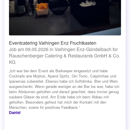
Eventcatering Vaihingen Enz Fruchtkasten
Job am 09.05.2026 in Vaihingen Enz-Gündelbach for
Rauschenberger Catering & Restaurants GmbH & Co.
KG
„Ich war bei dem Event als Barkeeper eingesetzt und habe
Cocktails wie Mojitos, Aperol Spritz, Gin Tonic, Caipirinhas und
Ipanemas zubereitet. Ebenso habe ich Softdrinks, Bier und Wein
ausgeschenkt. Wenn gerade weniger an der Bar los war, habe ich
beim Abräumen geholfen und darauf geachtet, dass immer genug
saubere Gläser da sind. Am Ende habe ich beim Abbau mit
geholfen. Besonders gefreut hat mich der Kontakt mit den
Menschen, sowie ihr positives Feedback.“
Daniel