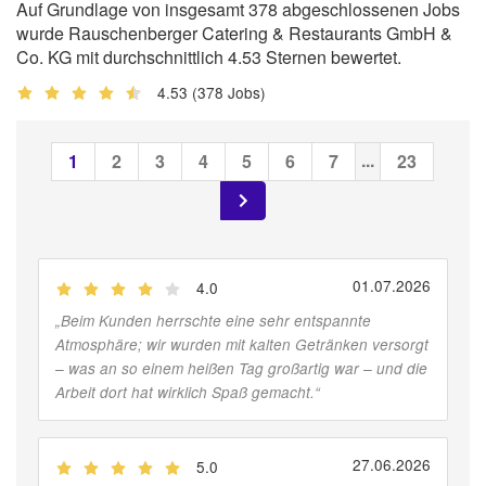
Auf Grundlage von insgesamt 378 abgeschlossenen Jobs
wurde Rauschenberger Catering & Restaurants GmbH &
Co. KG mit durchschnittlich 4.53 Sternen bewertet.
4.53
(378 Jobs)
...
1
2
3
4
5
6
7
23
01.07.2026
4.0
(
Jobber
)
„
Beim Kunden herrschte eine sehr entspannte
Atmosphäre; wir wurden mit kalten Getränken versorgt
– was an so einem heißen Tag großartig war – und die
Arbeit dort hat wirklich Spaß gemacht.
“
27.06.2026
5.0
(
Jobber
)