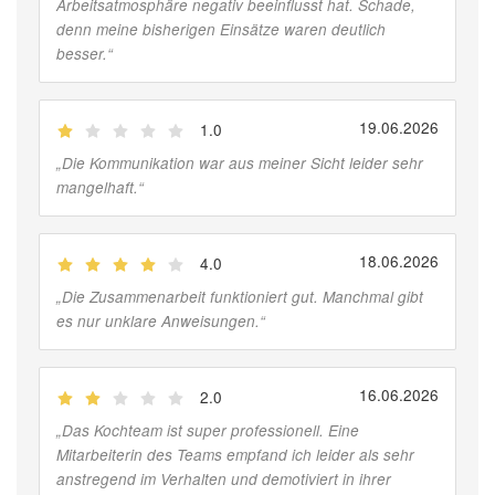
Arbeitsatmosphäre negativ beeinflusst hat. Schade,
denn meine bisherigen Einsätze waren deutlich
besser.
“
19.06.2026
1.0
(
Jobber
)
„
Die Kommunikation war aus meiner Sicht leider sehr
mangelhaft.
“
18.06.2026
4.0
(
Jobber
)
„
Die Zusammenarbeit funktioniert gut. Manchmal gibt
es nur unklare Anweisungen.
“
16.06.2026
2.0
(
Jobber
)
„
Das Kochteam ist super professionell. Eine
Mitarbeiterin des Teams empfand ich leider als sehr
anstregend im Verhalten und demotiviert in ihrer