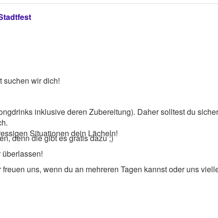
Stadtfest
 suchen wir dich!
ongdrinks inklusive deren Zubereitung). Daher solltest du sich
ch.
ressigen Situationen dein Lächeln!
n, denn die gibt es gratis dazu ;)
r überlassen!
 freuen uns, wenn du an mehreren Tagen kannst oder uns viellei