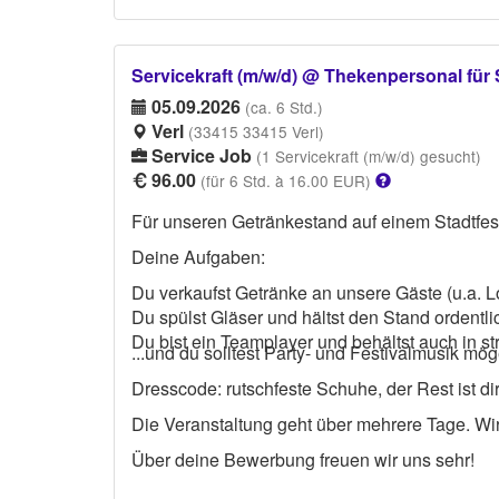
Servicekraft (m/w/d) @ Thekenpersonal für 
05.09.2026
(ca. 6 Std.)
Verl
(33415 33415 Verl)
Service Job
(1 Servicekraft (m/w/d) gesucht)
96.00
(für 6 Std. à 16.00 EUR)
Für unseren Getränkestand auf einem Stadtfest
Deine Aufgaben:
Du verkaufst Getränke an unsere Gäste (u.a. L
Du spülst Gläser und hältst den Stand ordentli
Du bist ein Teamplayer und behältst auch in st
...und du solltest Party- und Festivalmusik möge
Dresscode: rutschfeste Schuhe, der Rest ist di
Die Veranstaltung geht über mehrere Tage. Wir
Über deine Bewerbung freuen wir uns sehr!