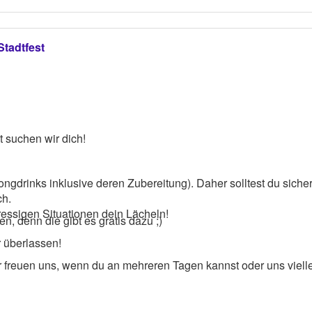
Stadtfest
 suchen wir dich!
ongdrinks inklusive deren Zubereitung). Daher solltest du sich
ch.
ressigen Situationen dein Lächeln!
n, denn die gibt es gratis dazu ;)
r überlassen!
 freuen uns, wenn du an mehreren Tagen kannst oder uns viellei