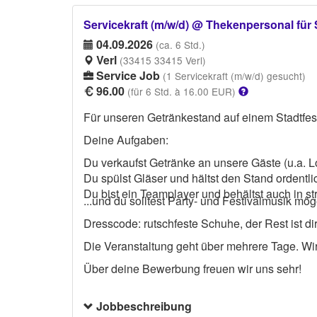
Servicekraft (m/w/d) @ Thekenpersonal für 
04.09.2026
(ca. 6 Std.)
Verl
(33415 33415 Verl)
Service Job
(1 Servicekraft (m/w/d) gesucht)
96.00
(für 6 Std. à 16.00 EUR)
Für unseren Getränkestand auf einem Stadtfest
Deine Aufgaben:
Du verkaufst Getränke an unsere Gäste (u.a. L
Du spülst Gläser und hältst den Stand ordentli
Du bist ein Teamplayer und behältst auch in st
...und du solltest Party- und Festivalmusik möge
Dresscode: rutschfeste Schuhe, der Rest ist di
Die Veranstaltung geht über mehrere Tage. Wir
Über deine Bewerbung freuen wir uns sehr!
Jobbeschreibung