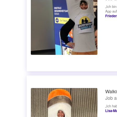
„Ich bi
App au
Frieder
Walki
Job a
„Ich ha
Lisa-Ma