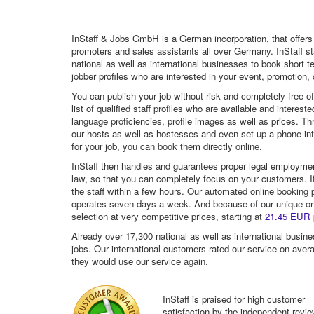
InStaff & Jobs GmbH is a German incorporation, that offers
promoters and sales assistants all over Germany. InStaff st
national as well as international businesses to book short t
jobber profiles who are interested in your event, promotion, ca
You can publish your job without risk and completely free o
list of qualified staff profiles who are available and intere
language proficiencies, profile images as well as prices. T
our hosts as well as hostesses and even set up a phone inte
for your job, you can book them directly online.
InStaff then handles and guarantees proper legal employme
law, so that you can completely focus on your customers. If 
the staff within a few hours. Our automated online booking 
operates seven days a week. And because of our unique onli
selection at very competitive prices, starting at
21.45 EUR
Already over 17,300 national as well as international busine
jobs. Our international customers rated our service on aver
they would use our service again.
InStaff is praised for high customer
satisfaction by the independent revi