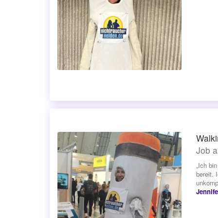
Walki
Job a
„Ich bi
bereit.
unkompl
Jennife