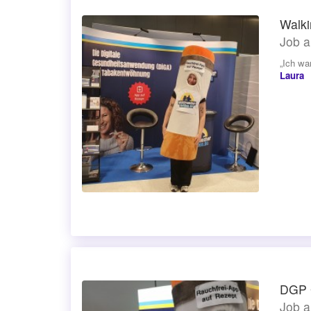
Walki
Job a
„Ich wa
Laura
DGP G
Job a