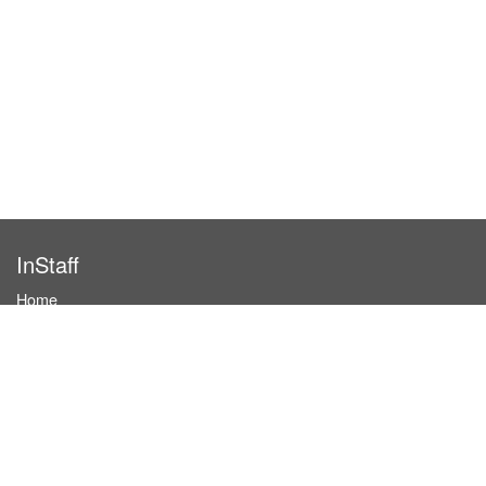
InStaff
Home
About InStaff
Career
Imprint
Terms & conditions
Privacy policy
Login
InStaff on Facebook