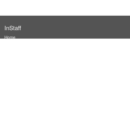
InStaff
Home
About InStaff
Career
Imprint
Terms & conditions
Privacy policy
Login
InStaff on Facebook
For businesses
Book hostesses / event staff
How it works
Costs & benefits
Hostesses in Germany
Search hostesses