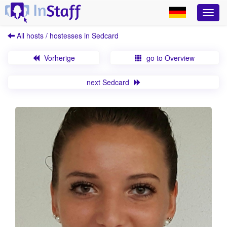
All hosts / hostesses in Sedcard
Vorherige
go to Overview
next Sedcard