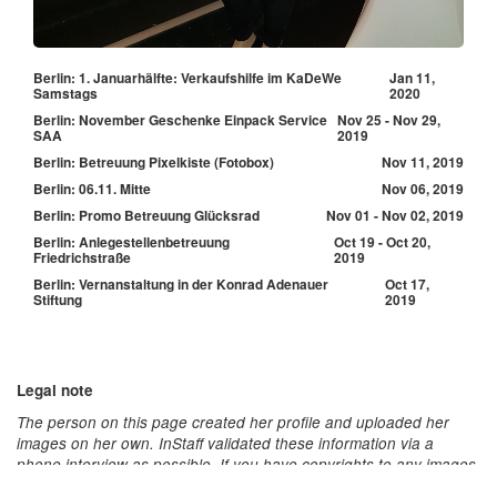
Berlin: 1. Januarhälfte: Verkaufshilfe im KaDeWe
Jan 11,
Samstags
2020
Berlin: November Geschenke Einpack Service
Nov 25 - Nov 29,
SAA
2019
Berlin: Betreuung Pixelkiste (Fotobox)
Nov 11, 2019
Berlin: 06.11. Mitte
Nov 06, 2019
Berlin: Promo Betreuung Glücksrad
Nov 01 - Nov 02, 2019
Berlin: Anlegestellenbetreuung
Oct 19 - Oct 20,
Friedrichstraße
2019
Berlin: Vernanstaltung in der Konrad Adenauer
Oct 17,
Stiftung
2019
Legal note
The person on this page created her profile and uploaded her
images on her own. InStaff validated these information via a
phone interview as possible. If you have copyrights to any images
or content on this page please contact us immediatly via: