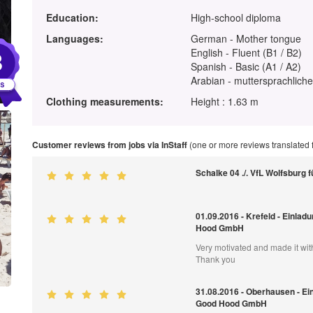
Education:
High-school diploma
Languages:
German - Mother tongue
8
English - Fluent (B1 / B2)
Spanish - Basic (A1 / A2)
Arabian - muttersprachliche
Clothing measurements:
Height : 1.63 m
Customer reviews from jobs via InStaff
(one or more reviews translated
Schalke 04 ./. VfL Wolfsburg
01.09.2016 - Krefeld - Einlad
Hood GmbH
Very motivated and made it with 
Thank you
31.08.2016 - Oberhausen - Ei
Good Hood GmbH