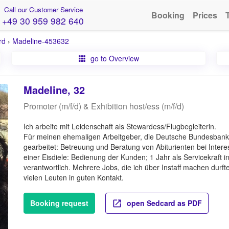
Call our Customer Service
Booking
Prices
+49 30 959 982 640
rd
›
Madeline-453632
go to Overview
Madeline, 32
Promoter (m/f/d) & Exhibition host/ess (m/f/d)
Ich arbeite mit Leidenschaft als Stewardess/Flugbegleiterin.
Für meinen ehemaligen Arbeitgeber, die Deutsche Bundesbank, 
gearbeitet: Betreuung und Beratung von Abiturienten bei Intere
einer Eisdiele: Bedienung der Kunden; 1 Jahr als Servicekraft i
verantwortlich. Mehrere Jobs, die ich über Instaff machen durf
vielen Leuten in guten Kontakt.
Booking request
open Sedcard as PDF