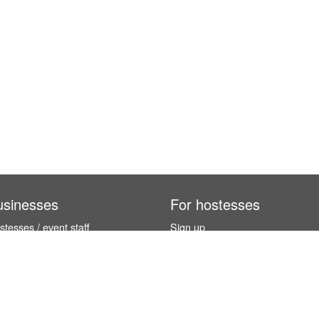
usinesses
For hostesses
tesses / event staff
Sign up
orks
How it works
benefits
Exhibition calendar
es in Germany
How to become a hostess
hostesses