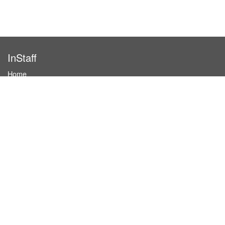
InStaff
Home
About InStaff
Career
Imprint
Terms & conditions
Privacy policy
Login
InStaff on Facebook
For businesses
Book hostesses / event staff
How it works
Costs & benefits
Hostesses in Germany