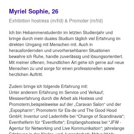
Myriel Sophie, 26
Exhibition host/ess (m/f/d) & Promoter (m/f/d)
Ich bin Hebammenstudentin im letzten Studienjahr und
bringe durch mein duales Studium täglich viel Erfahrung im
direkten Umgang mit Menschen mit. Auch in
herausfordernden und unvorhersehbaren Situationen
bewahre ich Ruhe, handle zuverlässig und lösungsorientiert.
Mit meiner offenen, freundlichen Art gehe ich gerne auf neue
Menschen zu und sorge für einen professionellen sowie
herzlichen Auftritt.
Zudem bringe ich folgende Erfahrung mit:
Unter anderem Erfahrung im Service und Verkauf;
Messeerfahrung durch die Arbeit als Hostess und
Promoterin,beispielsweise auf der „Caravan Salon“ und der
„Expopharm“; Promoterin für Eis-de und The Good Hood
GmbH; Inventur und Ladenhilfe bei "Change of Scandinavia";
Eventhelferin für "Eventflotte"; Empfangshostess bei "JFW -
Agentur für Networking und Live Kommunikation"; jahrelange
Erfahrung in der Kinder- und Jugendarbeit; Abitur 2018;