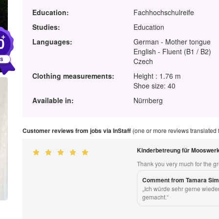
Education:
Fachhochschulreife
Studies:
Education
+
0
Languages:
German - Mother tongue
English - Fluent (B1 / B2)
Czech
Clothing measurements:
Height : 1.76 m
Shoe size: 40
Available in:
Nürnberg
Customer reviews from jobs via InStaff
(one or more reviews translated
Kinderbetreung für Mooswerk
Thank you very much for the gr
Comment from Tamara Sim
„Ich würde sehr gerne wieder 
gemacht.“