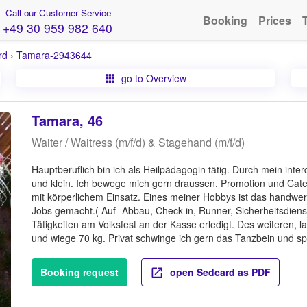
Call our Customer Service
Booking
Prices
+49 30 959 982 640
rd
›
Tamara-2943644
go to Overview
Tamara, 46
Waiter / Waitress (m/f/d) & Stagehand (m/f/d)
Hauptberuflich bin ich als Heilpädagogin tätig. Durch mein inter
und klein. Ich bewege mich gern draussen. Promotion und Cate
mit körperlichem Einsatz. Eines meiner Hobbys ist das handwerk
Jobs gemacht.( Auf- Abbau, Check-in, Runner, Sicherheitsdien
Tätigkeiten am Volksfest an der Kasse erledigt. Des weiteren, l
und wiege 70 kg. Privat schwinge ich gern das Tanzbein und sp
Booking request
open Sedcard as PDF