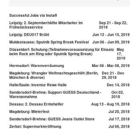
Successful Jobs via Instaff
Leipzig: 2. Septemberhälfte Mitarbeiter im
Sep 21 - Sep 22,
Frühstücksservice
2019
Leipzig: DEU017 Brühl
Jun 12 - Jun 15, 2019
Muldestausee: Sputnik Spring Break Festival
Jun 06 - Jun 09, 2019
Düsseldorf: Schulung (Teilnahmevoraussetzung für Einsatz
May
beim Rock am Ring oder Sputnik Spring Break)
17,
2019
Hermsdorf: Warenverräumung
Mar 06 - Mar 08, 2019
Magdeburg: Wrangler Weihnachtsgeschäft (Berlin,
Dec 21 - Dec
München & diverse)
29, 2018
Halle/Saale: Inventur Rewe Halle
Dec 14, 2018
Sandersdorf-Brehna: Support GUESS Deutschland -
Oct 02,
Warenannahme
2018
Dessau: 2. Dessau Erntehelfer
Aug 13 - Aug 19, 2018
Magdeburg: Mieterfest
Jul 20, 2018
Sandersdorf-Brehna: GUESS Jeans Outlet Store
Jul 17, 2018
Zerbst: Supermarkteröffnung
Jul 06, 2018