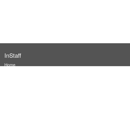
InStaff
Home
About InStaff
Career
Imprint
Terms & conditions
Privacy policy
Login
InStaff on Facebook
For businesses