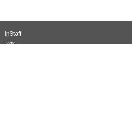
InStaff
Home
About InStaff
Career
Imprint
Terms & conditions
Privacy policy
Login
InStaff on Facebook
For businesses
Book hostesses / event staff
How it works
Costs & benefits
Hostesses in Germany