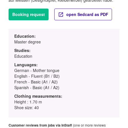
auf Messen (DesignGipfel, Kleiderwirbel) gearbeitet habe.
Booking request
open Sedcard as PDF
Education:
Master degree
Studies:
Education
Languages:
German - Mother tongue
English - Fluent (B1 / B2)
French - Basic (A1 / A2)
Spanish - Basic (A1 / A2)
Clothing measurements:
Height : 1.70 m
Shoe size: 40
Customer reviews from jobs via InStaff
(one or more reviews