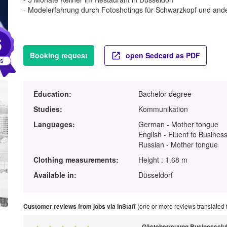
- Modelerfahrung durch Fotoshotings für Schwarzkopf und and
6
Booking request
open Sedcard as PDF
Education:
Bachelor degree
Studies:
Kommunikation
Languages:
German - Mother tongue
English - Fluent to Business
Russian - Mother tongue
Clothing measurements:
Height : 1.68 m
Available in:
Düsseldorf
Customer reviews from jobs via InStaff
(one or more reviews translated
Gästebetreuung Businessclu