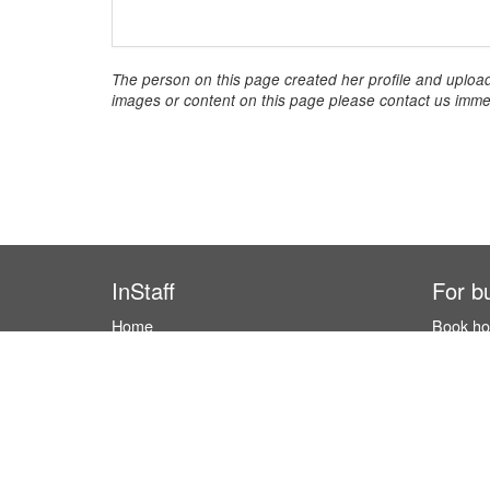
The person on this page created her profile and upload
images or content on this page please contact us immed
InStaff
For b
Home
Book hos
About InStaff
How it w
Career
Costs & 
Imprint
Hostess
Terms & conditions
Search 
Privacy policy
Login