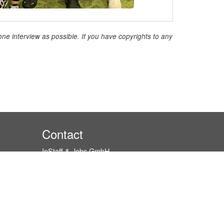
ne interview as possible. If you have copyrights to any
Contact
InStaff & Jobs GmbH
Ritterstraße 24-27
10969 Berlin
+49 30 959 982 640
contact@instaff.jobs
Contact Form