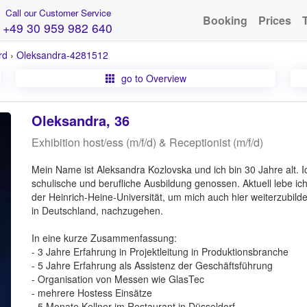
Call our Customer Service
Booking
Prices
+49 30 959 982 640
rd
›
Oleksandra-4281512
go to Overview
Oleksandra, 36
Exhibition host/ess (m/f/d) & Receptionist (m/f/d)
Mein Name ist Aleksandra Kozlovska und ich bin 30 Jahre alt. 
schulische und berufliche Ausbildung genossen. Aktuell lebe ic
der Heinrich-Heine-Universität, um mich auch hier weiterzubil
in Deutschland, nachzugehen.
In eine kurze Zusammenfassung:
- 3 Jahre Erfahrung in Projektleitung in Produktionsbranche
- 5 Jahre Erfahrung als Assistenz der Geschäftsführung
- Organisation von Messen wie GlasTec
- mehrere Hostess Einsätze
- 5 Monate Kellner im Restaurant in Düsseldorf