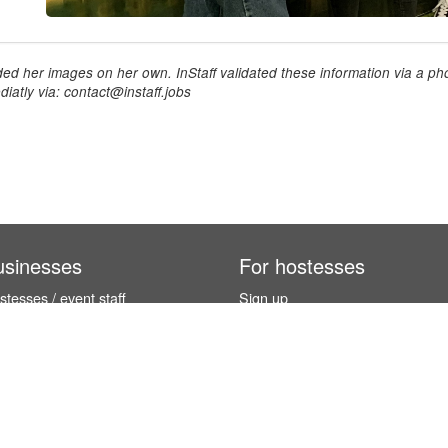
ed her images on her own. InStaff validated these information via a pho
iatly via: contact@instaff.jobs
usinesses
For hostesses
tesses / event staff
Sign up
orks
How it works
benefits
Exhibition calendar
es in Germany
How to become a hostess
hostesses