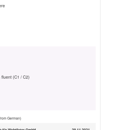
ere
 fluent (C1 / C2)
 from German)
b für Webtilator GmbH
29.11.2021