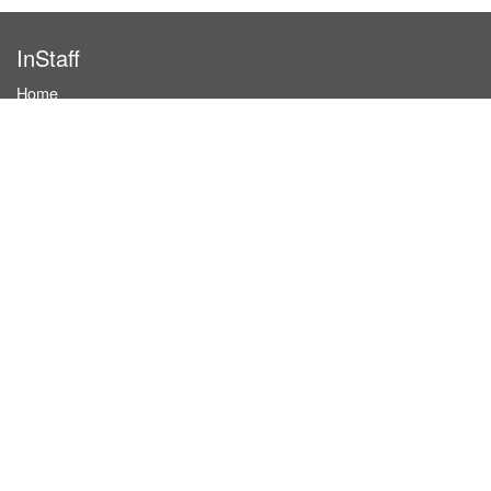
InStaff
Home
About InStaff
Career
Imprint
Terms & conditions
Privacy policy
Login
InStaff on Facebook
For businesses
Book hostesses / event staff
How it works
Costs & benefits
Hostesses in Germany
Search hostesses