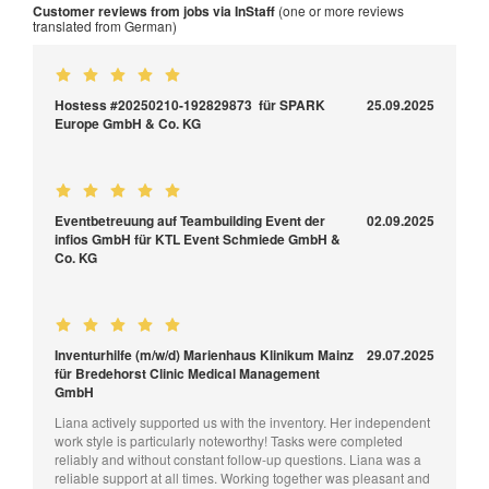
Customer reviews from jobs via InStaff
(one or more reviews
translated from German)
Hostess #20250210-192829873 für SPARK
25.09.2025
Europe GmbH & Co. KG
Eventbetreuung auf Teambuilding Event der
02.09.2025
infios GmbH für KTL Event Schmiede GmbH &
Co. KG
Inventurhilfe (m/w/d) Marienhaus Klinikum Mainz
29.07.2025
für Bredehorst Clinic Medical Management
GmbH
Liana actively supported us with the inventory. Her independent
work style is particularly noteworthy! Tasks were completed
reliably and without constant follow-up questions. Liana was a
reliable support at all times. Working together was pleasant and