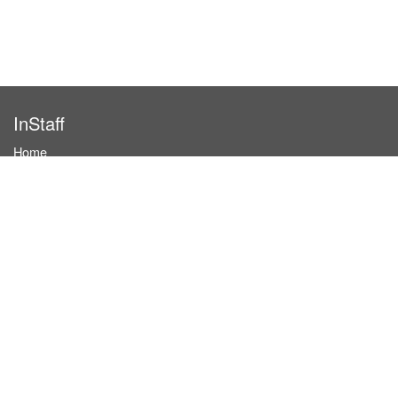
InStaff
Home
About InStaff
Career
Imprint
Terms & conditions
Privacy policy
Login
InStaff on Facebook
For businesses
Book hostesses / event staff
How it works
Costs & benefits