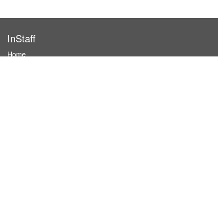
InStaff
Home
About InStaff
Career
Imprint
Terms & conditions
Privacy policy
Login
InStaff on Facebook
For businesses
Book hostesses / event staff
How it works
Costs & benefits
Hostesses in Germany
Search hostesses