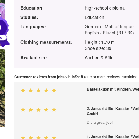
Education:
High-school diploma
Studies:
Education
9
Languages:
German - Mother tongue
English - Fluent (B1 / B2)
Clothing measurements:
Height : 1.70 m
Shoe size: 39
Available in:
Aachen & Köln
Customer reviews from jobs via InStaff
(one or more reviews translated
Bastelaktion mit Kindern, W
2. Januarhälfte: Kassier-/ Ver
GmbH
Did a great job!
1. Januarhälfte: Kassier-/ Ver