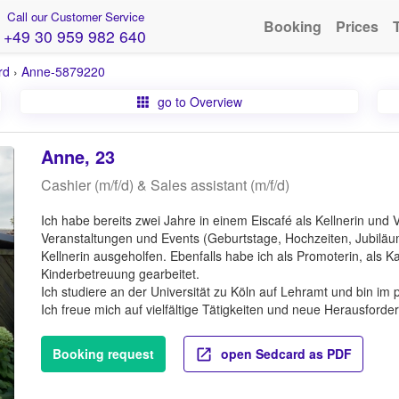
Call our Customer Service
Booking
Prices
+49 30 959 982 640
rd
›
Anne-5879220
go to Overview
Anne, 23
Cashier (m/f/d) & Sales assistant (m/f/d)
Ich habe bereits zwei Jahre in einem Eiscafé als Kellnerin und
Veranstaltungen und Events (Geburtstage, Hochzeiten, Jubiläum
Kellnerin ausgeholfen. Ebenfalls habe ich als Promoterin, als K
Kinderbetreuung gearbeitet.
Ich studiere an der Universität zu Köln auf Lehramt und bin im pr
Ich freue mich auf vielfältige Tätigkeiten und neue Herausforde
Booking request
open Sedcard as PDF