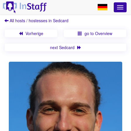
All hosts / hostesses in Sedcard
Vorherige
go to Overview
next Sedcard