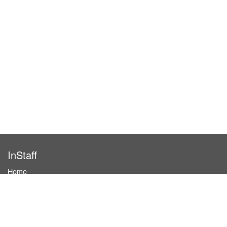
InStaff
Home
About InStaff
Career
Imprint
Terms & conditions
Privacy policy