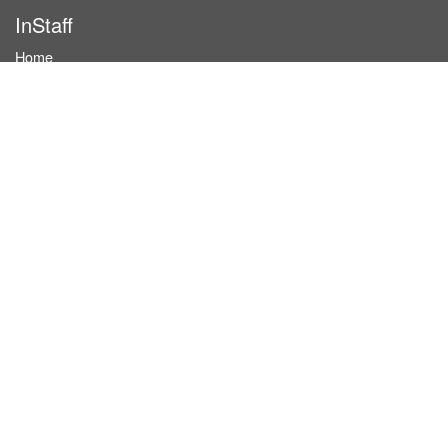
InStaff
Home
About InStaff
Career
Imprint
Terms & conditions
Privacy policy
Login
InStaff on Facebook
For businesses
Book hostesses / event staff
How it works
Costs & benefits
Hostesses in Germany
Search hostesses