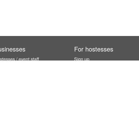
usinesses
For hostesses
tesses / event staff
Sign up
orks
How it works
benefits
Exhibition calendar
es in Germany
How to become a hostess
hostesses