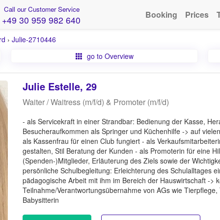
Call our Customer Service
Booking
Prices
+49 30 959 982 640
rd
›
Julie-2710446
go to Overview
Julie Estelle, 29
Waiter / Waitress (m/f/d) & Promoter (m/f/d)
- als Servicekraft in einer Strandbar: Bedienung der Kasse, 
Besucheraufkommen als Springer und Küchenhilfe -> auf vielen p
als Kassenfrau für einen Club fungiert - als Verkaufsmitarbeite
gestalten, Stil Beratung der Kunden - als Promoterin für eine Hi
(Spenden-)Mitglieder, Erläuterung des Ziels sowie der Wichtigke
persönliche Schulbegleitung: Erleichterung des Schulalltages 
pädagogische Arbeit mit ihm im Bereich der Hauswirtschaft -> 
Teilnahme/Verantwortungsübernahme von AGs wie Tierpflege, 
Babysitterin