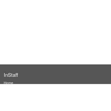
InStaff
Home
About InStaff
Career
Imprint
Terms & conditions
Privacy policy