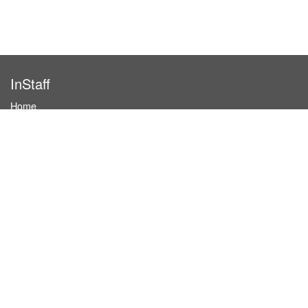
InStaff
Home
About InStaff
Career
Imprint
Terms & conditions
Privacy policy
Login
InStaff on Facebook
For businesses
Book hostesses / event staff
How it works
Costs & benefits
Hostesses in Germany