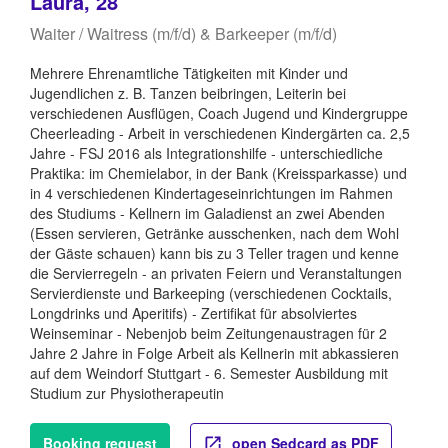
Laura, 28
Waiter / Waitress (m/f/d) & Barkeeper (m/f/d)
Mehrere Ehrenamtliche Tätigkeiten mit Kinder und
Jugendlichen z. B. Tanzen beibringen, Leiterin bei
verschiedenen Ausflügen, Coach Jugend und Kindergruppe
Cheerleading - Arbeit in verschiedenen Kindergärten ca. 2,5
Jahre - FSJ 2016 als Integrationshilfe - unterschiedliche
Praktika: im Chemielabor, in der Bank (Kreissparkasse) und
in 4 verschiedenen Kindertageseinrichtungen im Rahmen
des Studiums - Kellnern im Galadienst an zwei Abenden
(Essen servieren, Getränke ausschenken, nach dem Wohl
der Gäste schauen) kann bis zu 3 Teller tragen und kenne
die Servierregeln - an privaten Feiern und Veranstaltungen
Servierdienste und Barkeeping (verschiedenen Cocktails,
Longdrinks und Aperitifs) - Zertifikat für absolviertes
Weinseminar - Nebenjob beim Zeitungenaustragen für 2
Jahre 2 Jahre in Folge Arbeit als Kellnerin mit abkassieren
auf dem Weindorf Stuttgart - 6. Semester Ausbildung mit
Studium zur Physiotherapeutin
Booking request
open Sedcard as PDF