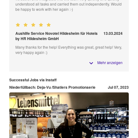
understood all tasks and carried them out independently. Would
be happy to work with her again :-)
Aushilfe Service Novotel Hildesheim für Hotels
13.03.2024
by HR Hildesheim GmbH
Many thanks for the help! Everything was great, great help! Very,
very happy again :)
Mehr anzeigen
Successful Jobs via Instaff
Niederfüllbach: Deja-Vu /Shatlers Promotionserie
Jul 07, 2023