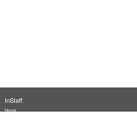
InStaff
Home
About InStaff
Career
Imprint
Terms & conditions