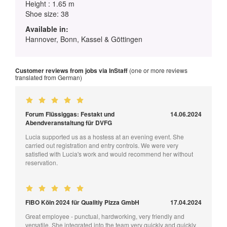
Height : 1.65 m
Shoe size: 38
Available in:
Hannover, Bonn, Kassel & Göttingen
Customer reviews from jobs via InStaff
(one or more reviews
translated from German)
Forum Flüssiggas: Festakt und
14.06.2024
Abendveranstaltung für DVFG
Lucia supported us as a hostess at an evening event. She
carried out registration and entry controls. We were very
satisfied with Lucia's work and would recommend her without
reservation.
FIBO Köln 2024 für Qualitiy Pizza GmbH
17.04.2024
Great employee - punctual, hardworking, very friendly and
versatile. She integrated into the team very quickly and quickly