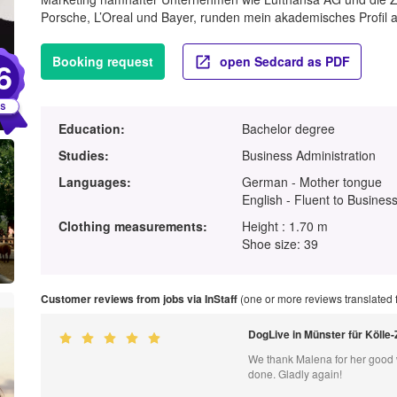
Porsche, L’Oreal und Bayer, runden mein akademisches Profil 
Booking request
open Sedcard as PDF
6
Education:
Bachelor degree
Studies:
Business Administration
Languages:
German - Mother tongue
English - Fluent to Business
Clothing measurements:
Height : 1.70 m
Shoe size: 39
Customer reviews from jobs via InStaff
(one or more reviews translated
DogLive in Münster für Köll
We thank Malena for her good w
done. Gladly again!