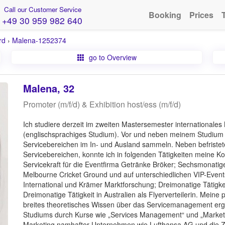
Call our Customer Service
Booking
Prices
+49 30 959 982 640
rd
›
Malena-1252374
go to Overview
Malena, 32
Promoter (m/f/d) & Exhibition host/ess (m/f/d)
Ich studiere derzeit im zweiten Mastersemester international
(englischsprachiges Studium). Vor und neben meinem Studium k
Servicebereichen im In- und Ausland sammeln. Neben befristete
Servicebereichen, konnte ich in folgenden Tätigkeiten meine K
Servicekraft für die Eventfirma Getränke Bröker; Sechsmonatige 
Melbourne Cricket Ground und auf unterschiedlichen VIP-Events;
International und Krämer Marktforschung; Dreimonatige Tätigkeit
Dreimonatige Tätigkeit in Australien als Flyerverteilerin. Meine
breites theoretisches Wissen über das Servicemanagement er
Studiums durch Kurse wie „Services Management“ und „Marketing
Marketing namhafter Unternehmen wie Lufthansa AG und die 