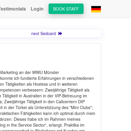
Testimonials
Login
BOOK STAFF
next Sedcard
es Marketing an der WWU Münster
onnte ich fundierte Erfahrungen in verschiedenen
n Tätigkeiten als Hostess und in weiteren
ompetenzen verbessern: Zweijährige Tätigkeit als
Tätigkeit in Australien in der VIP-Betreuung im
 Zweijährige Tätigkeit in den Callcentern DtP
 in der Türkei als Unterstützung des "Mini Clubs";
 praktischen Fähigkeiten kann ich optimal durch mein
gänzen. Dieses habe ich im Rahmen meines
 in the Service Sector“, erlangt. Praktika im
Zusammenarbeit in Workshops mit Kunden wie