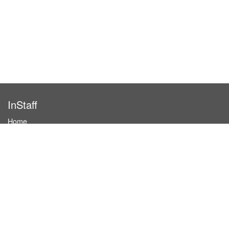
InStaff
Home
About InStaff
Career
Imprint
Terms & conditions
Privacy policy
Login
InStaff on Facebook
For businesses