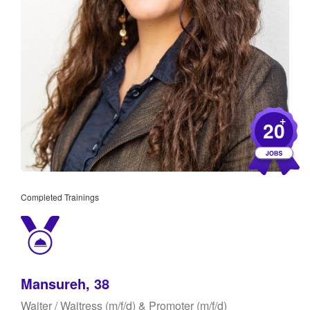
+
20
Completed Trainings
Mansureh, 38
Waiter / Waitress (m/f/d) & Promoter (m/f/d)