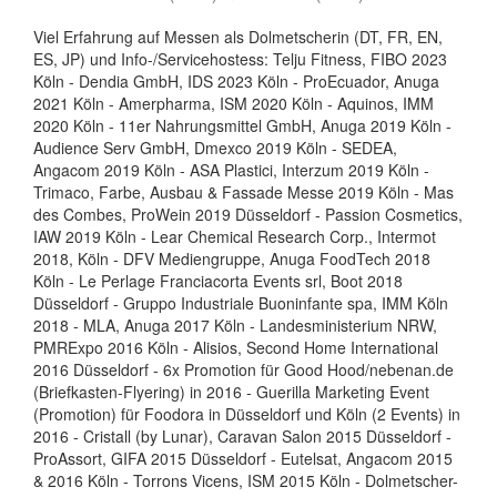
Viel Erfahrung auf Messen als Dolmetscherin (DT, FR, EN,
ES, JP) und Info-/Servicehostess: Telju Fitness, FIBO 2023
Köln - Dendia GmbH, IDS 2023 Köln - ProEcuador, Anuga
2021 Köln - Amerpharma, ISM 2020 Köln - Aquinos, IMM
2020 Köln - 11er Nahrungsmittel GmbH, Anuga 2019 Köln -
Audience Serv GmbH, Dmexco 2019 Köln - SEDEA,
Angacom 2019 Köln - ASA Plastici, Interzum 2019 Köln -
Trimaco, Farbe, Ausbau & Fassade Messe 2019 Köln - Mas
des Combes, ProWein 2019 Düsseldorf - Passion Cosmetics,
IAW 2019 Köln - Lear Chemical Research Corp., Intermot
2018, Köln - DFV Mediengruppe, Anuga FoodTech 2018
Köln - Le Perlage Franciacorta Events srl, Boot 2018
Düsseldorf - Gruppo Industriale Buoninfante spa, IMM Köln
2018 - MLA, Anuga 2017 Köln - Landesministerium NRW,
PMRExpo 2016 Köln - Alisios, Second Home International
2016 Düsseldorf - 6x Promotion für Good Hood/nebenan.de
(Briefkasten-Flyering) in 2016 - Guerilla Marketing Event
(Promotion) für Foodora in Düsseldorf und Köln (2 Events) in
2016 - Cristall (by Lunar), Caravan Salon 2015 Düsseldorf -
ProAssort, GIFA 2015 Düsseldorf - Eutelsat, Angacom 2015
& 2016 Köln - Torrons Vicens, ISM 2015 Köln - Dolmetscher-