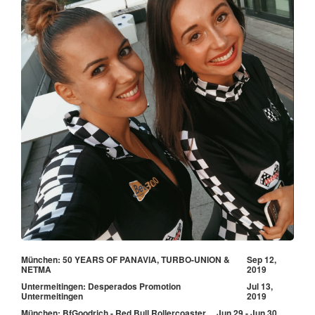
München: 50 YEARS OF PANAVIA, TURBO-UNION &
Sep 12,
NETMA
2019
Untermeitingen: Desperados Promotion
Jul 13,
Untermeitingen
2019
München: BfGoodrich - Red Bull Rollercoaster
Jun 29 - Jun 30,