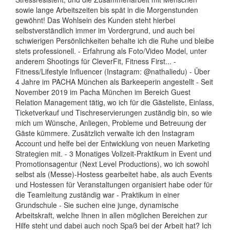
sowie lange Arbeitszeiten bis spät in die Morgenstunden
gewöhnt! Das Wohlsein des Kunden steht hierbei
selbstverständlich immer im Vordergrund, und auch bei
schwierigen Persönlichkeiten behalte ich die Ruhe und bleibe
stets professionell. - Erfahrung als Foto/Video Model, unter
anderem Shootings für CleverFit, Fitness First... -
Fitness/Lifestyle Influencer (Instagram: @nathaliedu) - Über
4 Jahre im PACHA München als Barkeeperin angestellt - Seit
November 2019 im Pacha München im Bereich Guest
Relation Management tätig, wo ich für die Gästeliste, Einlass,
Ticketverkauf und Tischreservierungen zuständig bin, so wie
mich um Wünsche, Anliegen, Probleme und Betreuung der
Gäste kümmere. Zusätzlich verwalte ich den Instagram
Account und helfe bei der Entwicklung von neuen Marketing
Strategien mit. - 3 Monatiges Vollzeit-Praktikum in Event und
Promotionsagentur (Next Level Productions), wo ich sowohl
selbst als (Messe)-Hostess gearbeitet habe, als auch Events
und Hostessen für Veranstaltungen organisiert habe oder für
die Teamleitung zuständig war - Praktikum in einer
Grundschule - Sie suchen eine junge, dynamische
Arbeitskraft, welche Ihnen in allen möglichen Bereichen zur
Hilfe steht und dabei auch noch Spaß bei der Arbeit hat? Ich