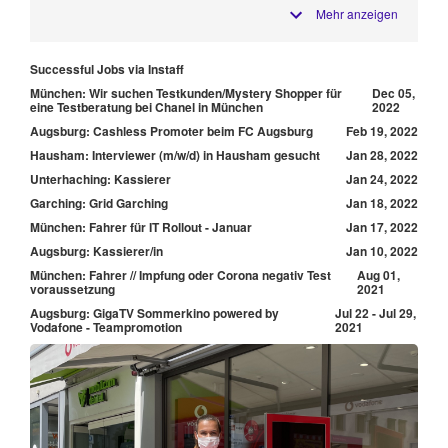
Mehr anzeigen
Successful Jobs via Instaff
München: Wir suchen Testkunden/Mystery Shopper für
Dec 05,
eine Testberatung bei Chanel in München
2022
Augsburg: Cashless Promoter beim FC Augsburg
Feb 19, 2022
Hausham: Interviewer (m/w/d) in Hausham gesucht
Jan 28, 2022
Unterhaching: Kassierer
Jan 24, 2022
Garching: Grid Garching
Jan 18, 2022
München: Fahrer für IT Rollout - Januar
Jan 17, 2022
Augsburg: Kassierer/in
Jan 10, 2022
München: Fahrer // Impfung oder Corona negativ Test
Aug 01,
voraussetzung
2021
Augsburg: GigaTV Sommerkino powered by
Jul 22 - Jul 29,
Vodafone - Teampromotion
2021