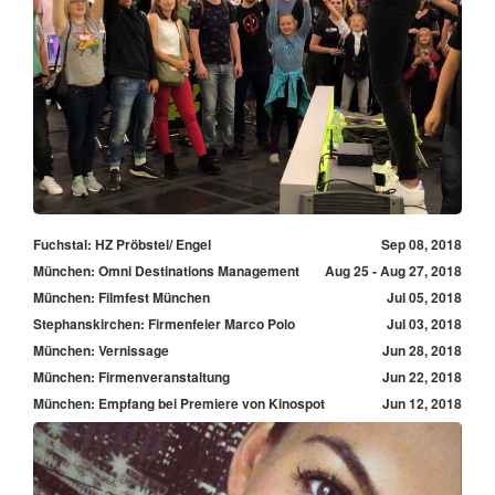
Fuchstal: HZ Pröbstel/ Engel
Sep 08, 2018
München: Omni Destinations Management
Aug 25 - Aug 27, 2018
München: Filmfest München
Jul 05, 2018
Stephanskirchen: Firmenfeier Marco Polo
Jul 03, 2018
München: Vernissage
Jun 28, 2018
München: Firmenveranstaltung
Jun 22, 2018
München: Empfang bei Premiere von Kinospot
Jun 12, 2018