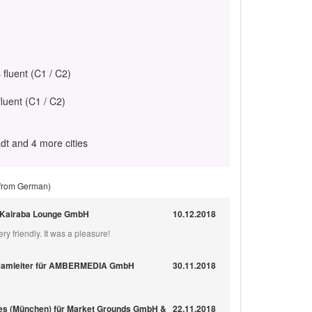
 fluent (C1 / C2)
fluent (C1 / C2)
dt and 4 more cities
 from German)
r Kairaba Lounge GmbH
10.12.2018
y friendly. It was a pleasure!
Teamleiter für AMBERMEDIA GmbH
30.11.2018
ies (München) für Market Grounds GmbH &
22.11.2018