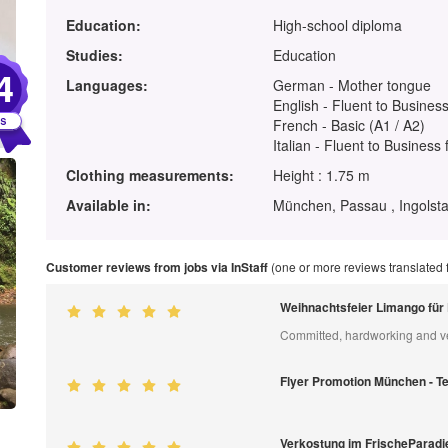
Education:
High-school diploma
Studies:
Education
4
Languages:
German - Mother tongue
English - Fluent to Business
French - Basic (A1 / A2)
Italian - Fluent to Business 
Clothing measurements:
Height : 1.75 m
Available in:
München, Passau , Ingolsta
Customer reviews from jobs via InStaff
(one or more reviews translated
Weihnachtsfeier Limango fü
Committed, hardworking and ver
Flyer Promotion München - 
Verkostung im FrischeParad