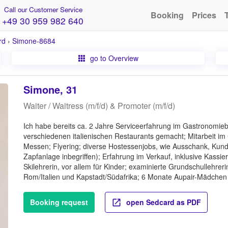
Call our Customer Service
Booking
Prices
+49 30 959 982 640
rd
›
Simone-8684
go to Overview
Simone, 31
Waiter / Waitress (m/f/d) & Promoter (m/f/d)
Ich habe bereits ca. 2 Jahre Serviceerfahrung im Gastronomiebe
verschiedenen italienischen Restaurants gemacht; Mitarbeit im
Messen; Flyering; diverse Hostessenjobs, wie Ausschank, Ku
Zapfanlage inbegriffen); Erfahrung im Verkauf, inklusive Kassie
Skilehrerin, vor allem für Kinder; examinierte Grundschullehreri
Rom/Italien und Kapstadt/Südafrika; 6 Monate Aupair-Mädchen
Booking request
open Sedcard as PDF