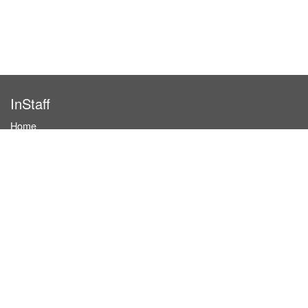
InStaff
Home
About InStaff
Career
Imprint
Terms & conditions
Privacy policy
Login
InStaff on Facebook
For businesses
Book hostesses / event staff
How it works