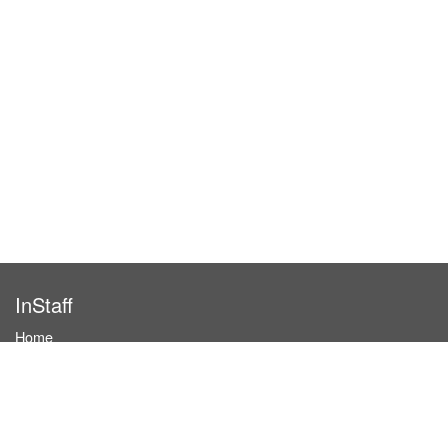
InStaff
Home
About InStaff
Career
Imprint
Terms & conditions
Privacy policy