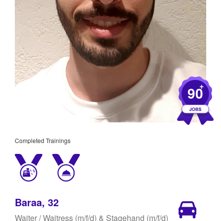
+
90
Completed Trainings
Baraa, 32
Waiter / Waitress (m/f/d) & Stagehand (m/f/d)