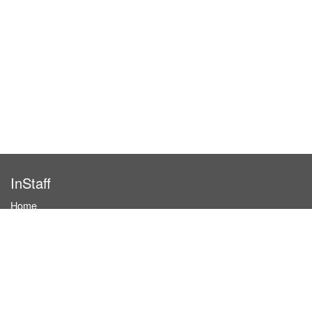
InStaff
Home
About InStaff
Career
Imprint
Terms & conditions
Privacy policy
Login