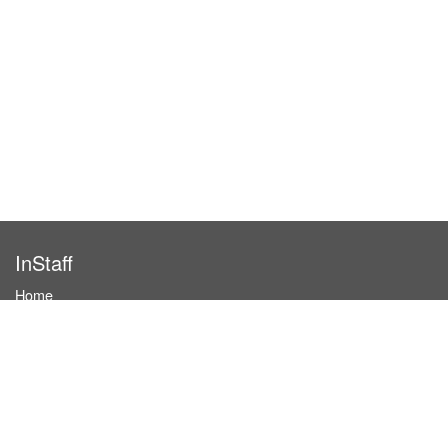
InStaff
Home
About InStaff
Career
Imprint
Terms & conditions
Privacy policy
Login