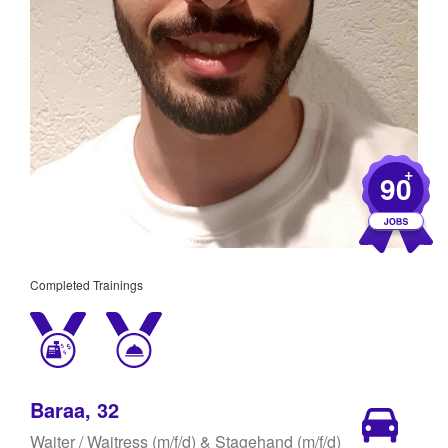
+
90
Completed Trainings
Baraa, 32
Waiter / Waitress (m/f/d) & Stagehand (m/f/d)