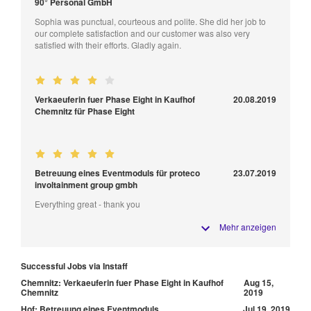
90° Personal GmbH
Sophia was punctual, courteous and polite. She did her job to
our complete satisfaction and our customer was also very
satisfied with their efforts. Gladly again.
Verkaeuferin fuer Phase Eight in Kaufhof
20.08.2019
Chemnitz für Phase Eight
Betreuung eines Eventmoduls für proteco
23.07.2019
involtainment group gmbh
Everything great - thank you
Mehr anzeigen
Successful Jobs via Instaff
Chemnitz: Verkaeuferin fuer Phase Eight in Kaufhof
Aug 15,
Chemnitz
2019
Hof: Betreuung eines Eventmoduls
Jul 19, 2019