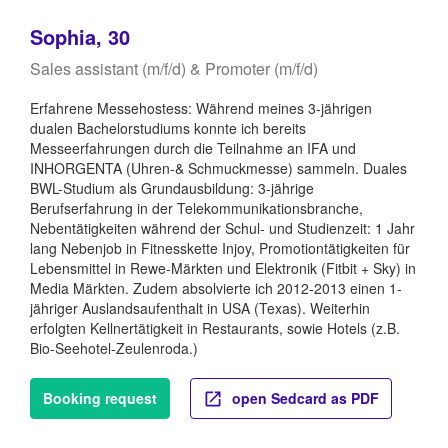
Sophia, 30
Sales assistant (m/f/d) & Promoter (m/f/d)
Erfahrene Messehostess: Während meines 3-jährigen
dualen Bachelorstudiums konnte ich bereits
Messeerfahrungen durch die Teilnahme an IFA und
INHORGENTA (Uhren-& Schmuckmesse) sammeln. Duales
BWL-Studium als Grundausbildung: 3-jährige
Berufserfahrung in der Telekommunikationsbranche,
Nebentätigkeiten während der Schul- und Studienzeit: 1 Jahr
lang Nebenjob in Fitnesskette Injoy, Promotiontätigkeiten für
Lebensmittel in Rewe-Märkten und Elektronik (Fitbit + Sky) in
Media Märkten. Zudem absolvierte ich 2012-2013 einen 1-
jähriger Auslandsaufenthalt in USA (Texas). Weiterhin
erfolgten Kellnertätigkeit in Restaurants, sowie Hotels (z.B.
Bio-Seehotel-Zeulenroda.)
Booking request
open Sedcard as PDF