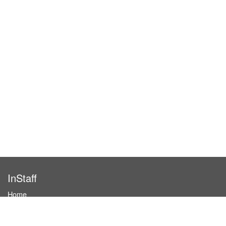
InStaff
Home
About InStaff
Career
Imprint