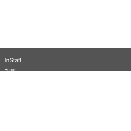
InStaff
Home
About InStaff
Career
Imprint
Terms & conditions
Privacy policy
Login
InStaff on Facebook
For businesses